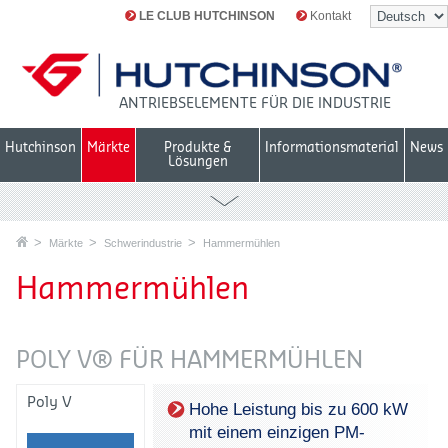
LE CLUB HUTCHINSON
Kontakt
ANTRIEBSELEMENTE FÜR DIE INDUSTRIE
Hutchinson
Märkte
Produkte &
Informationsmaterial
News
Lösungen
Märkte
Schwerindustrie
Hammermühlen
Hammermühlen
POLY V® FÜR HAMMERMÜHLEN
Poly V
Hohe Leistung bis zu 600 kW
mit einem einzigen PM-