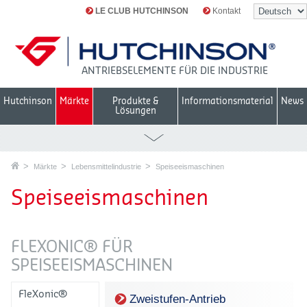
LE CLUB HUTCHINSON
Kontakt
ANTRIEBSELEMENTE FÜR DIE INDUSTRIE
Hutchinson
Märkte
Produkte &
Informationsmaterial
News
Lösungen
Märkte
Lebensmittelindustrie
Speiseeismaschinen
Speiseeismaschinen
FLEXONIC® FÜR
SPEISEEISMASCHINEN
FleXonic®
Zweistufen-Antrieb