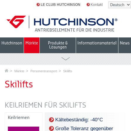
LE CLUB HUTCHINSON
Kontakt
ANTRIEBSELEMENTE FÜR DIE INDUSTRIE
Hutchinson
Märkte
Produkte &
Informationsmaterial
News
Lösungen
Märkte
Personentransport
Skilifts
Skilifts
KEILRIEMEN FÜR SKILIFTS
Keilriemen
Kältebeständig: -40°C
Große Toleranz gegenüber