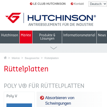
LE CLUB HUTCHINSON
Kontakt
ANTRIEBSELEMENTE FÜR DIE INDUSTRIE
Hutchinson
Märkte
Produkte &
Informationsmaterial
News
Lösungen
Märkte
Baugewerbe
Rüttelplatten
Rüttelplatten
POLY V® FÜR RÜTTELPLATTEN
Poly V
Absorbieren von
Schwingungen