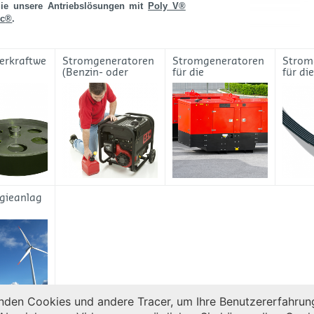
ie unsere Antriebslösungen mit
Poly V®
ic
®
.
erkraftwe
Stromgeneratoren
Stromgeneratoren
Strom
(Benzin- oder
für die
für di
Dieselmotoren)
Bauindustrie
gieanlag
den Cookies und andere Tracer, um Ihre Benutzererfahrung 