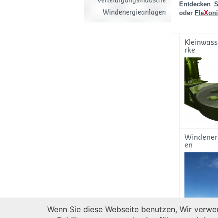
Verteidigungsindustrie
Entdecken S
Windenergieanlagen
oder
Fle
X
on
Kleinwass
rke
Windener
en
Wenn Sie diese Webseite benutzen, Wir verwen