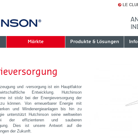
LE CLU
AN
IN
Märkte
Produkte & Lösungen
Inf
ieversorgung
rzeugung und -versorgung ist ein Hauptfaktor
rtschaftliche Entwicklung. Hutchinson
eme
ist
stolz bei der Energieversorgung der
 zu können
. Von erneuerbarer Energie mit
werken und Windenergieanlagen bis hin zu
rgie unterstützt Hutchinson seine weltweiten
i der effizienteren und sauberen
ugung. Dies ist unsere Antwort auf die
ngen der Zukunft.