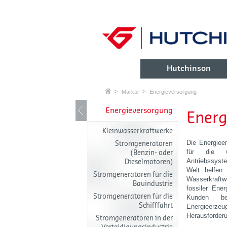
Hutchinson
Märkte
Energieversorgung
Energieversorgung
Energ
Kleinwasserkraftwerke
Die Energiee
Stromgeneratoren
für die wi
(Benzin- oder
Antriebssyst
Dieselmotoren)
Welt
helfen
Stromgeneratoren für die
Wasserkraft
Bauindustrie
fossiler Ene
Stromgeneratoren für die
Kunden be
Schifffahrt
Energieerze
Herausforderu
Stromgeneratoren in der