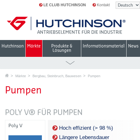
LE CLUB HUTCHINSON
Kontakt
ANTRIEBSELEMENTE FÜR DIE INDUSTRIE
Hutchinson
Märkte
Produkte &
Informationsmaterial
News
Lösungen
Märkte
Bergbau, Steinbruch, Bauwesen
Pumpen
Pumpen
POLY V® FÜR PUMPEN
Poly V
Hoch effizient (> 98 %)
Längere Lebensdauer