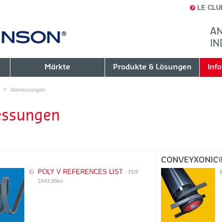
LE CLU
AN
IN
Märkte
Produkte & Lösungen
Inf
Abmessungen
ssungen
CONVEYXONIC
POLY V REFERENCES LIST
- PDF
1643.95ko